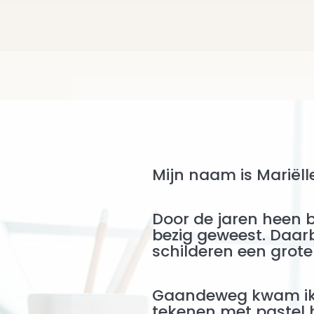
Mijn naam is Mariëlle
Do
or de jaren heen be
bezig geweest. Daar
schilderen
een grote
Gaandeweg kwam ik 
tekenen met pastel he