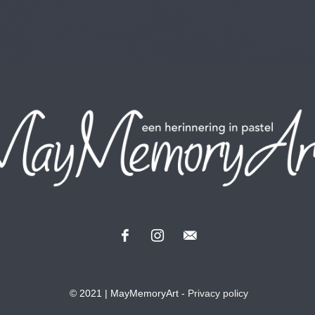
© 202
1
| MayMemoryArt -
Privacy policy