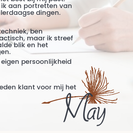
k ik aan portretten van
llerdaagse dingen.
 techniek, ben
ctisch, maar ik streef
lde blik en het
gen.
n eigen persoonlijkheid
reden klant voor mij het