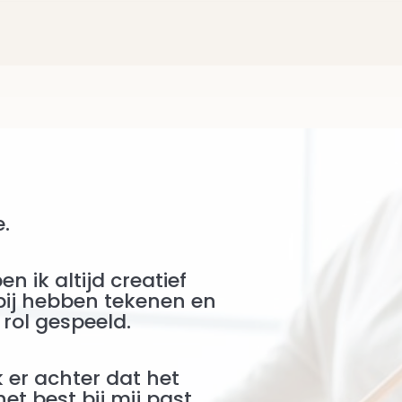
.
n ik altijd creatief
bij hebben tekenen en
 rol
gespeeld.
er achter dat het
t best bij mij past.